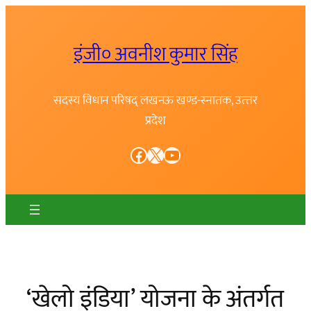
Skip
to
इंजी० अवनीश कुमार सिंह
content
सदस्य विधान परिषद् लखनऊ खण्ड-स्नातक, उत्त्तर
प्रदेश
Facebook
X
YouTube
‘खेलो इंडिया’ योजना के अंतर्गत