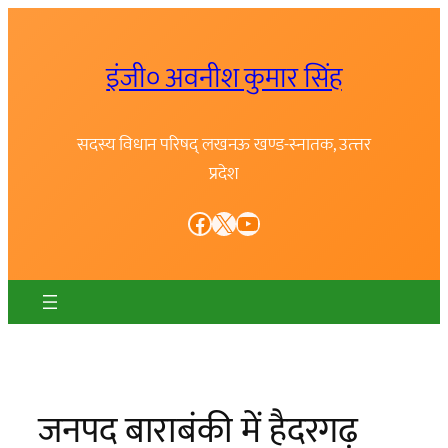
Skip
to
इंजी० अवनीश कुमार सिंह
content
सदस्य विधान परिषद् लखनऊ खण्ड-स्नातक, उत्त्तर
प्रदेश
Facebook
X
YouTube
जनपद बाराबंकी में हैदरगढ़