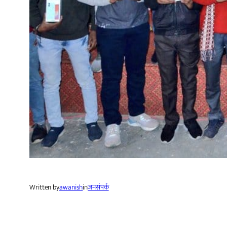
Written by
awanish
in
जनसंपर्क