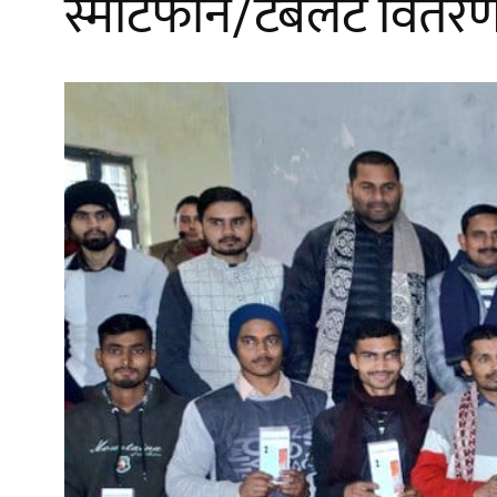
स्मार्टफोन/टैबलेट वितरण