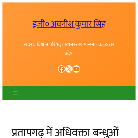
Skip
to
इंजी० अवनीश कुमार सिंह
content
सदस्य विधान परिषद् लखनऊ खण्ड-स्नातक, उत्त्तर
प्रदेश
Facebook
X
YouTube
प्रतापगढ़ में अधिवक्ता बन्धुओं