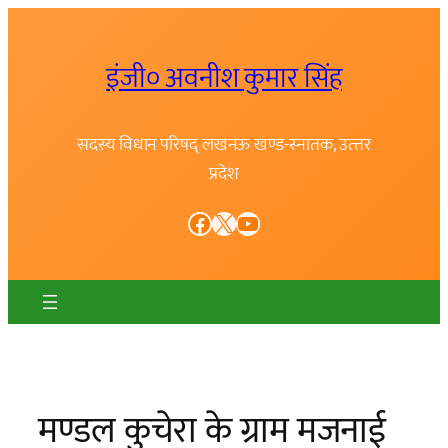
Skip
to
इंजी० अवनीश कुमार सिंह
content
सदस्य विधान परिषद् लखनऊ खण्ड-स्नातक, उत्त्तर
प्रदेश
Facebook
X
YouTube
मण्डल कुचेरा के ग्राम मजनाई