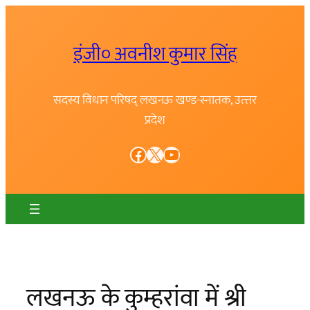
Skip
to
इंजी० अवनीश कुमार सिंह
content
सदस्य विधान परिषद् लखनऊ खण्ड-स्नातक, उत्त्तर
प्रदेश
Facebook
X
YouTube
लखनऊ के कुम्हरांवा में श्री