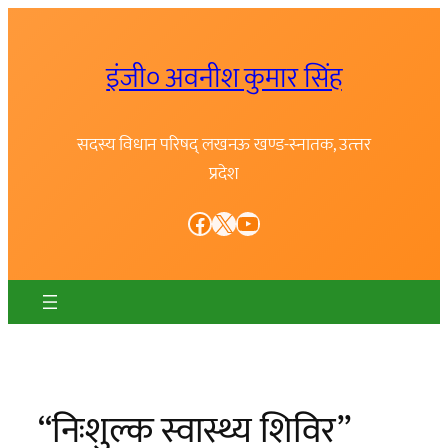
Skip
to
इंजी० अवनीश कुमार सिंह
content
सदस्य विधान परिषद् लखनऊ खण्ड-स्नातक, उत्त्तर
प्रदेश
Facebook
X
YouTube
“निःशुल्क स्वास्थ्य शिविर”