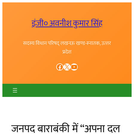
Skip
to
इंजी० अवनीश कुमार सिंह
content
सदस्य विधान परिषद् लखनऊ खण्ड-स्नातक, उत्त्तर
प्रदेश
Facebook
X
YouTube
जनपद बाराबंकी में “अपना दल