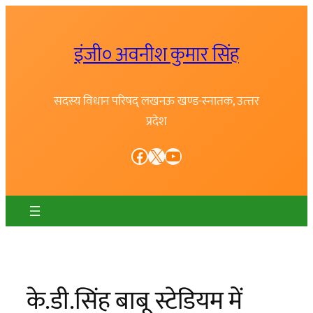
Skip
to
इंजी० अवनीश कुमार सिंह
content
सदस्य विधान परिषद् लखनऊ खण्ड-स्नातक, उत्त्तर
प्रदेश
Facebook
X
YouTube
के.डी.सिंह बाबू स्टेडियम में