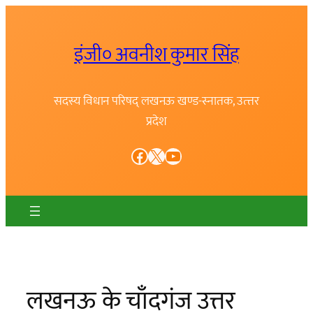
Skip
to
इंजी० अवनीश कुमार सिंह
content
सदस्य विधान परिषद् लखनऊ खण्ड-स्नातक, उत्त्तर
प्रदेश
Facebook
X
YouTube
लखनऊ के चाँदगंज उत्तर