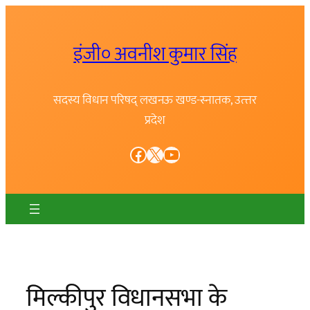
Skip
to
इंजी० अवनीश कुमार सिंह
content
सदस्य विधान परिषद् लखनऊ खण्ड-स्नातक, उत्त्तर
प्रदेश
Facebook
X
YouTube
मिल्कीपुर विधानसभा के