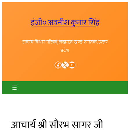
Skip
to
इंजी० अवनीश कुमार सिंह
content
सदस्य विधान परिषद् लखनऊ खण्ड-स्नातक, उत्त्तर
प्रदेश
Facebook
X
YouTube
आचार्य श्री सौरभ सागर जी