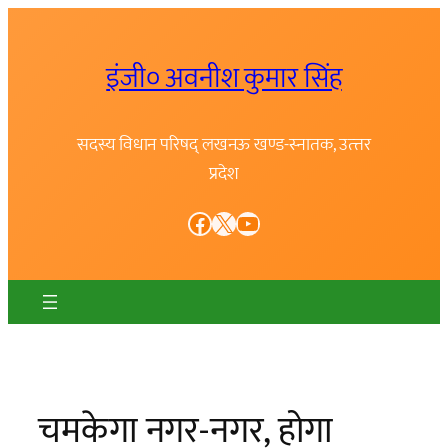
Skip
to
इंजी० अवनीश कुमार सिंह
content
सदस्य विधान परिषद् लखनऊ खण्ड-स्नातक, उत्त्तर
प्रदेश
Facebook
X
YouTube
चमकेगा नगर-नगर, होगा