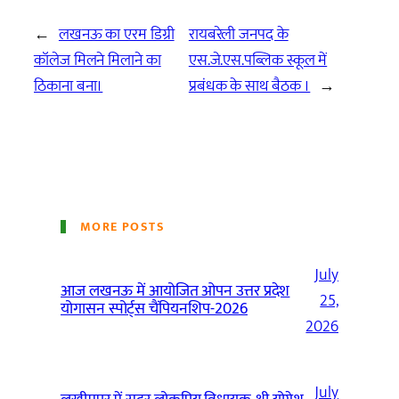
←
लखनऊ का एरम डिग्री
रायबरेली जनपद के
कॉलेज मिलने मिलाने का
एस.जे.एस.पब्लिक स्कूल में
ठिकाना बना।
प्रबंधक के साथ बैठक ।
→
MORE POSTS
July
आज लखनऊ में आयोजित ओपन उत्तर प्रदेश
25,
योगासन स्पोर्ट्स चैंपियनशिप-2026
2026
July