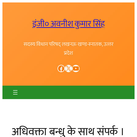
Skip
to
इंजी० अवनीश कुमार सिंह
content
सदस्य विधान परिषद् लखनऊ खण्ड-स्नातक, उत्त्तर
प्रदेश
Facebook
X
YouTube
अधिवक्ता बन्धु के साथ संपर्क ।