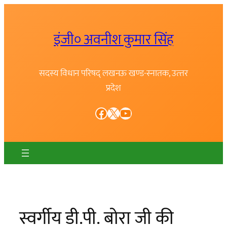
Skip
to
इंजी० अवनीश कुमार सिंह
content
सदस्य विधान परिषद् लखनऊ खण्ड-स्नातक, उत्त्तर
प्रदेश
Facebook
X
YouTube
स्वर्गीय डी.पी. बोरा जी की