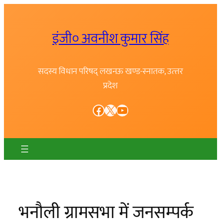
Skip
to
इंजी० अवनीश कुमार सिंह
content
सदस्य विधान परिषद् लखनऊ खण्ड-स्नातक, उत्त्तर
प्रदेश
Facebook
X
YouTube
भनौली ग्रामसभा में जनसम्पर्क