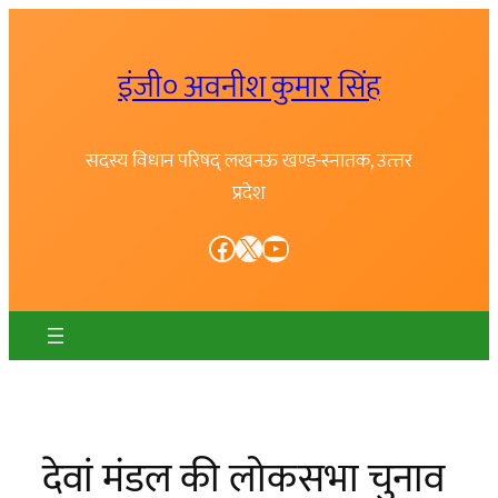
Skip
to
इंजी० अवनीश कुमार सिंह
content
सदस्य विधान परिषद् लखनऊ खण्ड-स्नातक, उत्त्तर
प्रदेश
Facebook
X
YouTube
देवां मंडल की लोकसभा चुनाव