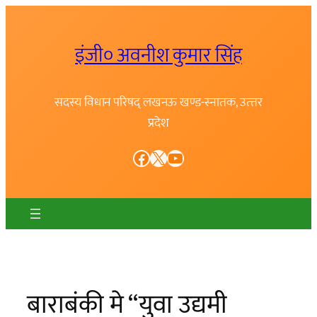
Skip
to
इंजी० अवनीश कुमार सिंह
content
सदस्य विधान परिषद् लखनऊ खण्ड-स्नातक, उत्त्तर
प्रदेश
Facebook
X
YouTube
बाराबंकी मे “युवा उद्यमी