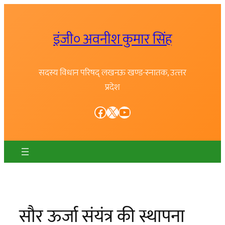
Skip
to
इंजी० अवनीश कुमार सिंह
content
सदस्य विधान परिषद् लखनऊ खण्ड-स्नातक, उत्त्तर
प्रदेश
Facebook
X
YouTube
सौर ऊर्जा संयंत्र की स्थापना