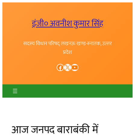
Skip
to
इंजी० अवनीश कुमार सिंह
content
सदस्य विधान परिषद् लखनऊ खण्ड-स्नातक, उत्त्तर
प्रदेश
Facebook
X
YouTube
आज जनपद बाराबंकी में