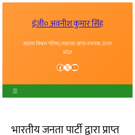
Skip
to
इंजी० अवनीश कुमार सिंह
content
सदस्य विधान परिषद् लखनऊ खण्ड-स्नातक, उत्त्तर
प्रदेश
Facebook
X
YouTube
भारतीय जनता पार्टी द्वारा प्राप्त