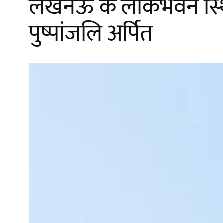
लखनऊ के लोकभवन स्थित 
पुष्पांजलि अर्पित