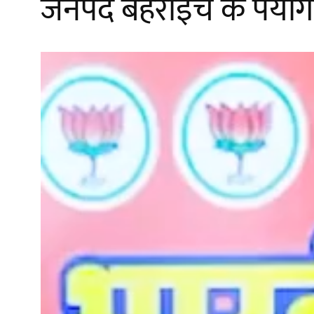
जनपद बहराइच के पयागपु