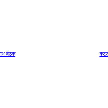
 साथ बैठक
कटरा