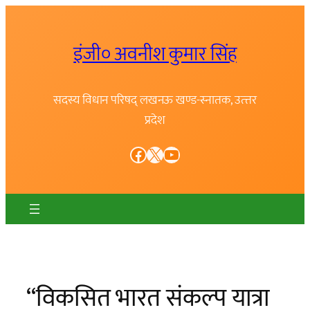
Skip
to
इंजी० अवनीश कुमार सिंह
content
सदस्य विधान परिषद् लखनऊ खण्ड-स्नातक, उत्त्तर
प्रदेश
Facebook
X
YouTube
“विकसित भारत संकल्प यात्रा