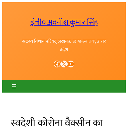
Skip
to
इंजी० अवनीश कुमार सिंह
content
सदस्य विधान परिषद् लखनऊ खण्ड-स्नातक, उत्त्तर
प्रदेश
Facebook
X
YouTube
स्वदेशी कोरोना वैक्सीन का