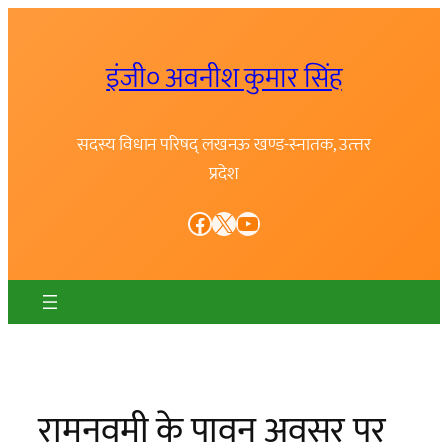
Skip
to
इंजी० अवनीश कुमार सिंह
content
सदस्य विधान परिषद् लखनऊ खण्ड-स्नातक, उत्त्तर
प्रदेश
Facebook
X
YouTube
रामनवमी के पावन अवसर पर