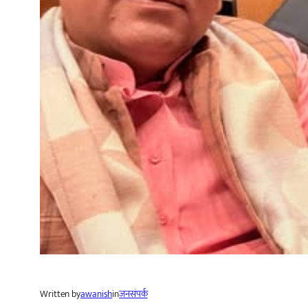
Written by
awanish
in
जनसंपर्क