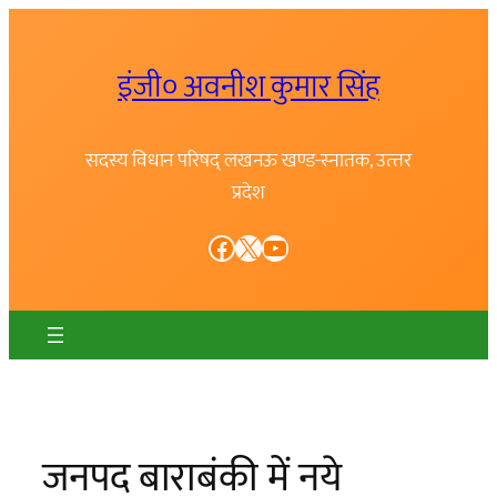
Skip
to
इंजी० अवनीश कुमार सिंह
content
सदस्य विधान परिषद् लखनऊ खण्ड-स्नातक, उत्त्तर
प्रदेश
Facebook
X
YouTube
जनपद बाराबंकी में नये