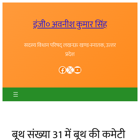
Skip
to
इंजी० अवनीश कुमार सिंह
content
सदस्य विधान परिषद् लखनऊ खण्ड-स्नातक, उत्त्तर
प्रदेश
Facebook
X
YouTube
बूथ संख्या 31 में बूथ की कमेटी