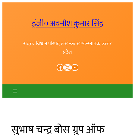
Skip
to
इंजी० अवनीश कुमार सिंह
content
सदस्य विधान परिषद् लखनऊ खण्ड-स्नातक, उत्त्तर
प्रदेश
Facebook
X
YouTube
सुभाष चन्द्र बोस ग्रुप ऑफ