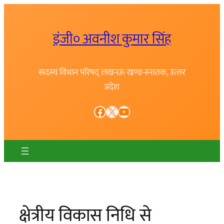
Skip
to
इंजी० अवनीश कुमार सिंह
content
सदस्य विधान परिषद् लखनऊ खण्ड-स्नातक, उत्त्तर
प्रदेश
Facebook
X
YouTube
क्षेत्रीय विकास निधि से