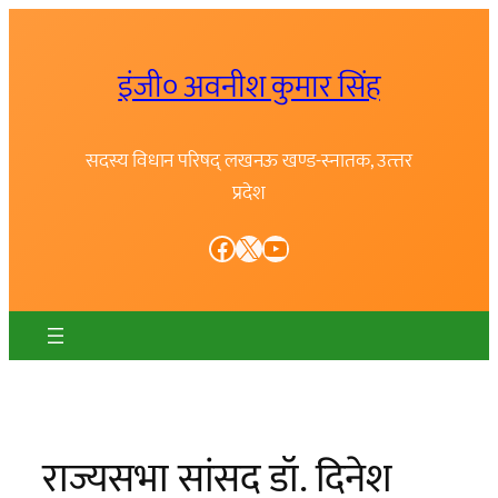
Skip
to
इंजी० अवनीश कुमार सिंह
content
सदस्य विधान परिषद् लखनऊ खण्ड-स्नातक, उत्त्तर
प्रदेश
Facebook
X
YouTube
राज्यसभा सांसद डॉ. दिनेश