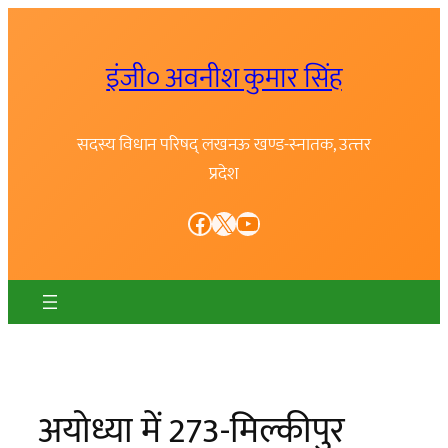
Skip
to
इंजी० अवनीश कुमार सिंह
content
सदस्य विधान परिषद् लखनऊ खण्ड-स्नातक, उत्त्तर
प्रदेश
Facebook
X
YouTube
अयोध्या में 273-मिल्कीपुर