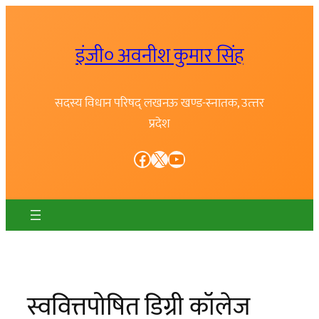
Skip
to
इंजी० अवनीश कुमार सिंह
content
सदस्य विधान परिषद् लखनऊ खण्ड-स्नातक, उत्त्तर
प्रदेश
Facebook
X
YouTube
स्ववित्तपोषित डिग्री कॉलेज