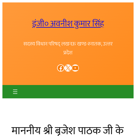
Skip
to
इंजी० अवनीश कुमार सिंह
content
सदस्य विधान परिषद् लखनऊ खण्ड-स्नातक, उत्त्तर
प्रदेश
Facebook
X
YouTube
माननीय श्री बृजेश पाठक जी के