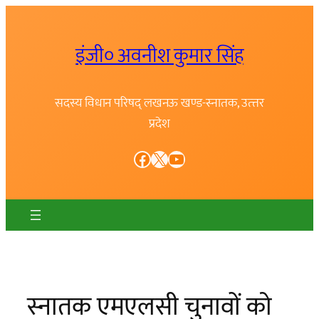
Skip
to
इंजी० अवनीश कुमार सिंह
content
सदस्य विधान परिषद् लखनऊ खण्ड-स्नातक, उत्त्तर
प्रदेश
Facebook
X
YouTube
स्नातक एमएलसी चुनावों को