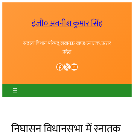
Skip
to
इंजी० अवनीश कुमार सिंह
content
सदस्य विधान परिषद् लखनऊ खण्ड-स्नातक, उत्त्तर
प्रदेश
Facebook
X
YouTube
निघासन विधानसभा में स्नातक