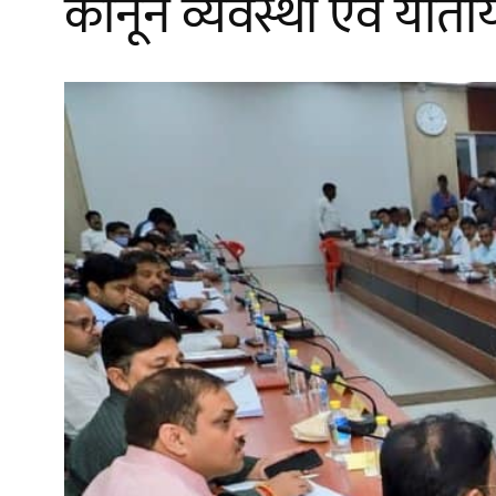
कानून व्यवस्था एवं याताय