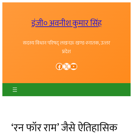
Skip
to
इंजी० अवनीश कुमार सिंह
content
सदस्य विधान परिषद् लखनऊ खण्ड-स्नातक, उत्त्तर
प्रदेश
Facebook
X
YouTube
‘रन फॉर राम’ जैसे ऐतिहासिक