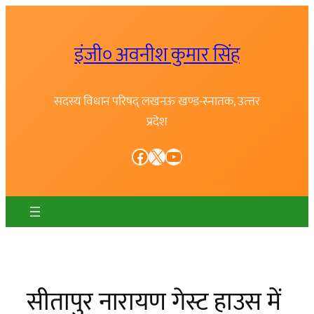
Skip
to
इंजी० अवनीश कुमार सिंह
content
सदस्य विधान परिषद् लखनऊ खण्ड-स्नातक, उत्त्तर
प्रदेश
Facebook
X
YouTube
सीतापुर नारायण गेस्ट हाउस में