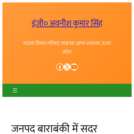
Skip
to
इंजी० अवनीश कुमार सिंह
content
सदस्य विधान परिषद् लखनऊ खण्ड-स्नातक, उत्त्तर
प्रदेश
Facebook
X
YouTube
जनपद बाराबंकी में सदर