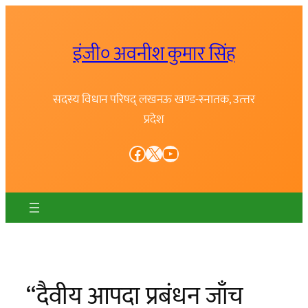
Skip
to
इंजी० अवनीश कुमार सिंह
content
सदस्य विधान परिषद् लखनऊ खण्ड-स्नातक, उत्त्तर
प्रदेश
Facebook
X
YouTube
“दैवीय आपदा प्रबंधन जाँच