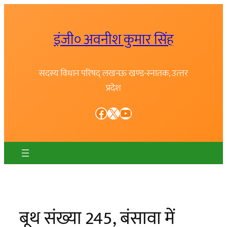
Skip
to
इंजी० अवनीश कुमार सिंह
content
सदस्य विधान परिषद् लखनऊ खण्ड-स्नातक, उत्त्तर
प्रदेश
Facebook
X
YouTube
बूथ संख्या 245, बंसावा में