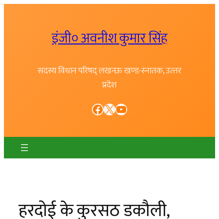
Skip
to
इंजी० अवनीश कुमार सिंह
content
सदस्य विधान परिषद् लखनऊ खण्ड-स्नातक, उत्त्तर
प्रदेश
Facebook
X
YouTube
हरदोई के कुरसठ डकौली,