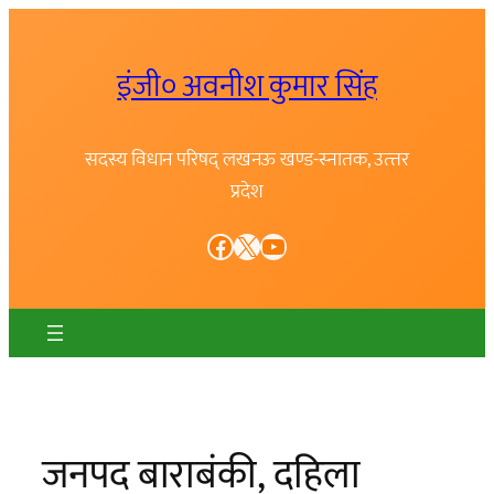
Skip
to
इंजी० अवनीश कुमार सिंह
content
सदस्य विधान परिषद् लखनऊ खण्ड-स्नातक, उत्त्तर
प्रदेश
Facebook
X
YouTube
जनपद बाराबंकी, दहिला