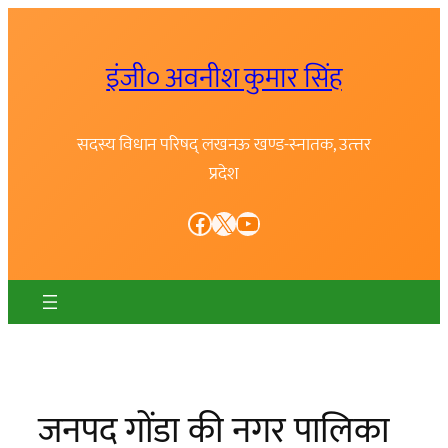
Skip
to
इंजी० अवनीश कुमार सिंह
content
सदस्य विधान परिषद् लखनऊ खण्ड-स्नातक, उत्त्तर
प्रदेश
Facebook
X
YouTube
जनपद गोंडा की नगर पालिका