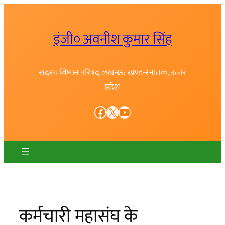
Skip
to
इंजी० अवनीश कुमार सिंह
content
सदस्य विधान परिषद् लखनऊ खण्ड-स्नातक, उत्त्तर
प्रदेश
Facebook
X
YouTube
कर्मचारी महासंघ के