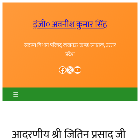
Skip
to
इंजी० अवनीश कुमार सिंह
content
सदस्य विधान परिषद् लखनऊ खण्ड-स्नातक, उत्त्तर
प्रदेश
Facebook
X
YouTube
आदरणीय श्री जितिन प्रसाद जी