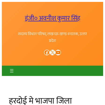
Skip
to
इंजी० अवनीश कुमार सिंह
content
सदस्य विधान परिषद् लखनऊ खण्ड-स्नातक, उत्त्तर
प्रदेश
Facebook
X
YouTube
हरदोई मे भाजपा जिला