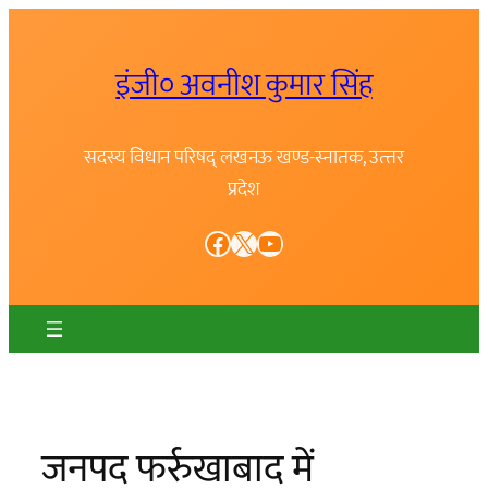
Skip
to
इंजी० अवनीश कुमार सिंह
content
सदस्य विधान परिषद् लखनऊ खण्ड-स्नातक, उत्त्तर
प्रदेश
Facebook
X
YouTube
जनपद फर्रुखाबाद में